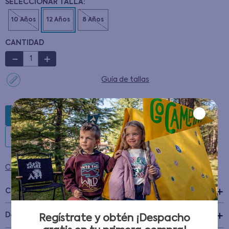
CANTIDAD
－
＋
Guía de tallas
AGREGAR AL CARRITO
Condiciones para cambios y devoluciones
Características
+
Detalles del Producto
Regístrate y obtén ¡Despacho