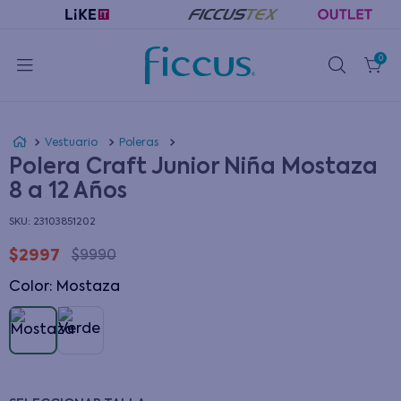
0
Vestuario
Poleras
Polera Craft Junior Niña Mostaza
8 a 12 Años
:
23103851202
$
2997
$
9990
Color
:
mostaza