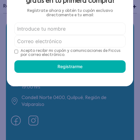
gratis en tu primera compra!
Recomendaciones de cuidado
Regístrate ahora y obtén tu cupón exclusivo
directamente e tu email:
Acepto recibir mi cupón y comunicaciones de Ficcus
Contáctanos
por correo electrónico.
Registrarme
(22) 6178818 - Compras Internet
Horario contacto: Lunes a Viernes de 9:00 a
19:00 hrs
Condell Norte 0400, Quilpué, Región de
Valparaíso