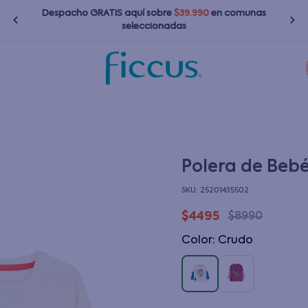
Despacho GRATIS
aquí
sobre
$39.990
en comunas
seleccionadas
TÉRMINOS MÁS BUSCADOS
1
.
nina
2
.
nino
3
.
bebé
Polera de Beb
4
.
bota agua
:
25201435502
5
.
polerones
$
4495
$
8990
6
.
chaquetas
Color
:
crudo
7
.
impermeable
8
.
botas agua
9
.
poleras