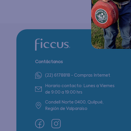
Contáctanos
(22) 6178818 - Compras Internet
Horario contacto: Lunes a Viernes
de 9:00 a 19:00 hrs
Condell Norte 0400, Quilpué,
Región de Valparaíso