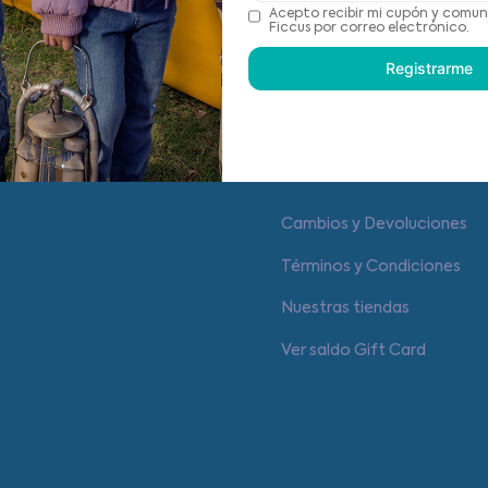
Recomendaciones de cu
Acepto recibir mi cupón y comun
Ficcus por correo electrónico.
Registrarme
Centro de ayuda
Cambios y Devoluciones
Términos y Condiciones
Nuestras tiendas
Ver saldo Gift Card