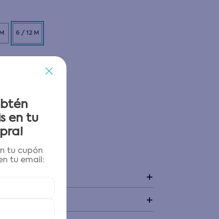
 M
6 / 12 M
obtén
s en tu
pra!
én tu cupón
 y devoluciones
n tu email:
+