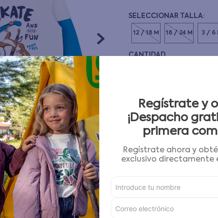
10
.
pijama
12 / 18 M
18 / 24 M
3 / 6
CANTIDAD
－
＋
Guía de tallas
Regístrate y 
¡Despacho grati
AGREGAR AL CARRITO
primera com
Regístrate ahora y obt
Condiciones para cambios
exclusivo directamente e
Características
Detalles del Producto