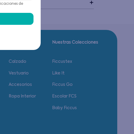
idado
icaciones de
Guía de tallas.
Nuestras Colecciones
Calzado
Ficcustex
Vestuario
Like It
Accesorios
Ficcus Go
Ropa Interior
Escolar FCS
Baby Ficcus