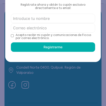
Regístrate ahora y obtén tu cupón exclusivo
directamente e tu email:
Contáctanos
Acepto recibir mi cupón y comunicaciones de Ficcus
por correo electrónico.
(22) 6178818 - Compras Internet
Registrarme
Horario contacto: Lunes a Viernes de 9:00 a
19:00 hrs
Condell Norte 0400, Quilpué, Región de
Valparaíso