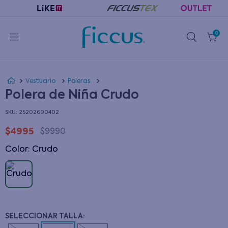
0
Vestuario
Poleras
Polera de Niña Crudo
:
25202690402
$
4995
$
9990
Color
:
crudo