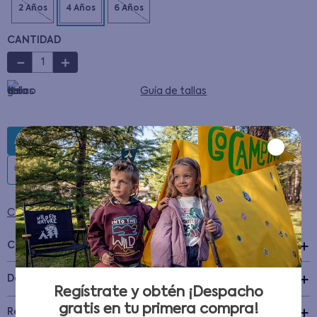
CANTIDAD
－
＋
Guía de tallas
AGREGAR AL CARRITO
Condiciones para cambios y devoluciones
Características
+
Detalles del Producto
Regístrate y obtén ¡Despacho
gratis en tu primera compra!
Recomendaciones de cuidado