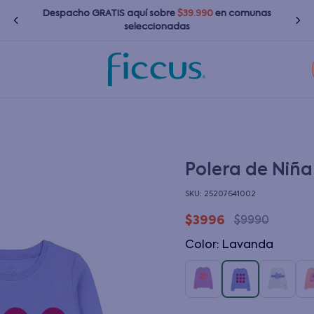
Despacho GRATIS
aquí
sobre
$39.990
en comunas
seleccionadas
TÉRMINOS MÁS BUSCADOS
1
.
nina
2
.
nino
3
.
zapatillas
Polera de Niñ
4
.
bebé
:
25207641002
5
.
chaquetas
$
3996
$
9990
6
.
polerones
Color
:
lavanda
7
.
bota agua
8
.
impermeable
9
.
poleras