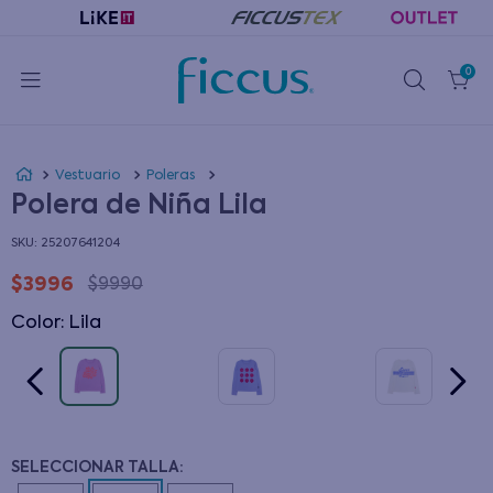
0
Vestuario
Poleras
Polera de Niña Lila
:
25207641204
$
3996
$
9990
Color
:
lila