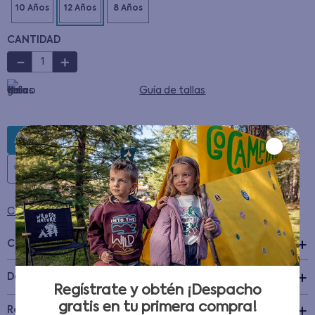
CANTIDAD
－
＋
Guía de tallas
AGREGAR AL CARRITO
Condiciones para cambios y devoluciones
Características
+
Detalles del Producto
Regístrate y obtén ¡Despacho
gratis en tu primera compra!
Recomendaciones de cuidado