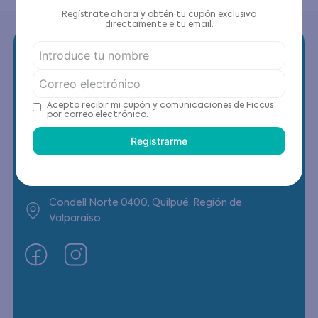
Regístrate ahora y obtén tu cupón exclusivo
directamente e tu email:
Contáctanos
Acepto recibir mi cupón y comunicaciones de Ficcus
por correo electrónico.
(22) 6178818 - Compras Internet
Registrarme
Horario contacto: Lunes a Viernes de 9:00 a
19:00 hrs
Condell Norte 0400, Quilpué, Región de
Valparaíso