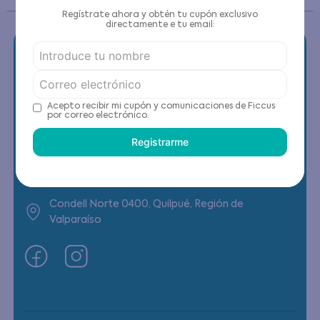
Regístrate ahora y obtén tu cupón exclusivo
directamente e tu email:
Contáctanos
Acepto recibir mi cupón y comunicaciones de Ficcus
por correo electrónico.
(22) 6178818 - Compras Internet
Registrarme
Horario contacto: Lunes a Viernes de 9:00 a
19:00 hrs
Condell Norte 0400, Quilpué, Región de
Valparaíso