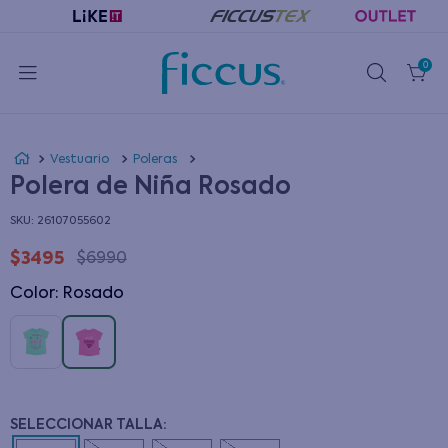
0
Vestuario
Poleras
Polera de Niña Rosado
:
26107055602
$
3495
$
6990
Color
:
rosado