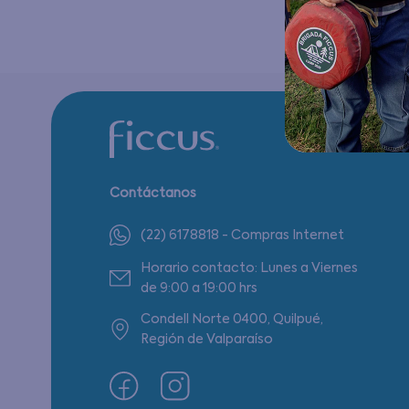
Contáctanos
(22) 6178818 - Compras Internet
Horario contacto: Lunes a Viernes
de 9:00 a 19:00 hrs
Condell Norte 0400, Quilpué,
Región de Valparaíso