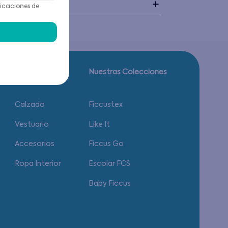
idado
icaciones de
Guía de tallas.
Nuestras Colecciones
Calzado
Ficcustex
Vestuario
Like It
Accesorios
Ficcus Go
Ropa Interior
Escolar FCS
Baby Ficcus