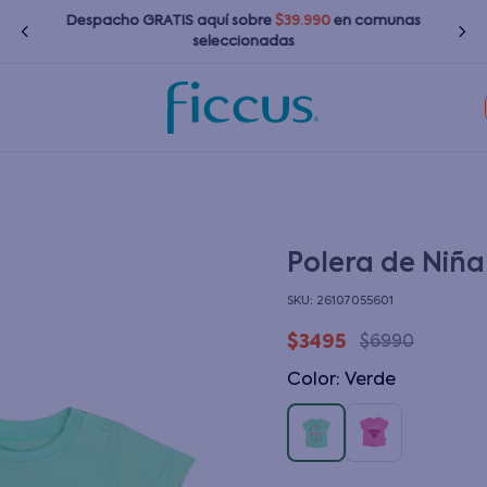
Despacho GRATIS
aquí
sobre
$39.990
en comunas
seleccionadas
TÉRMINOS MÁS BUSCADOS
1
.
nina
2
.
nino
3
.
bebé
Polera de Niña
4
.
zapatillas
:
26107055601
5
.
bota agua
$
3495
$
6990
6
.
polerones
Color
:
verde
7
.
impermeable
8
.
chaquetas
9
.
botas agua