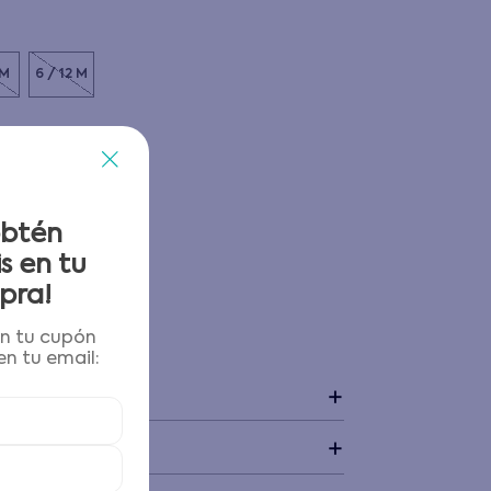
 M
6 / 12 M
obtén
s en tu
pra!
én tu cupón
 y devoluciones
n tu email:
+