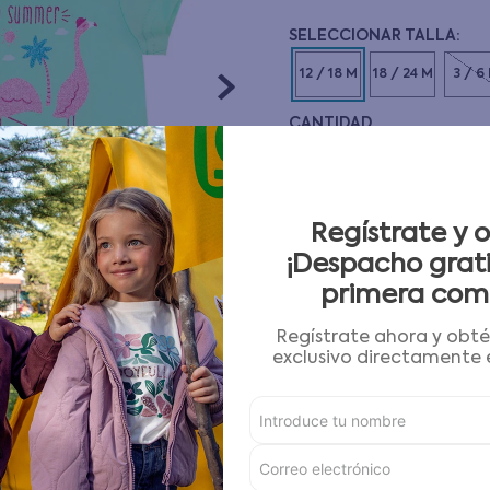
10
.
pijama
12 / 18 M
18 / 24 M
3 / 6
CANTIDAD
－
＋
Guía de tallas
Regístrate y 
¡Despacho grati
AGREGAR AL CARRITO
primera com
Regístrate ahora y obt
Condiciones para cambios
exclusivo directamente e
Características
Detalles del Producto