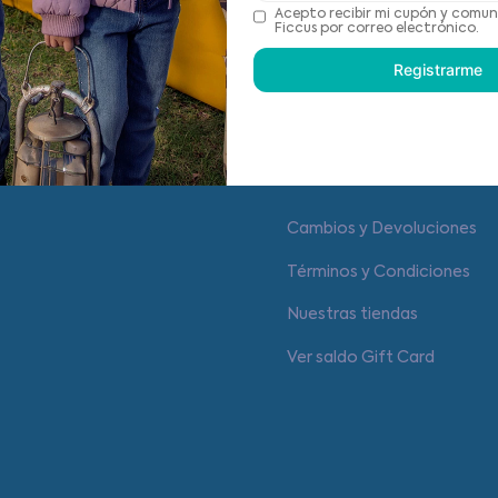
Recomendaciones de cu
Acepto recibir mi cupón y comun
Ficcus por correo electrónico.
Registrarme
Centro de ayuda
Cambios y Devoluciones
Términos y Condiciones
Nuestras tiendas
Ver saldo Gift Card