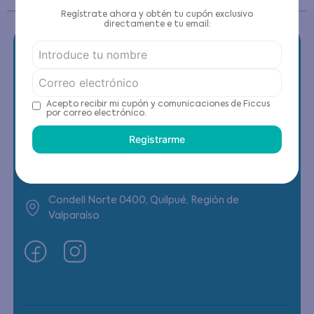
Regístrate ahora y obtén tu cupón exclusivo
directamente e tu email:
Contáctanos
Acepto recibir mi cupón y comunicaciones de Ficcus
por correo electrónico.
(22) 6178818 - Compras Internet
Registrarme
Horario contacto: Lunes a Viernes de 9:00 a
19:00 hrs
Condell Norte 0400, Quilpué, Región de
Valparaíso