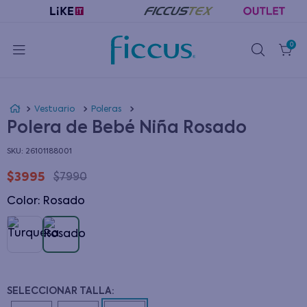
0
Vestuario
Poleras
Polera de Bebé Niña Rosado
:
26101188001
$
3995
$
7990
Color
:
rosado