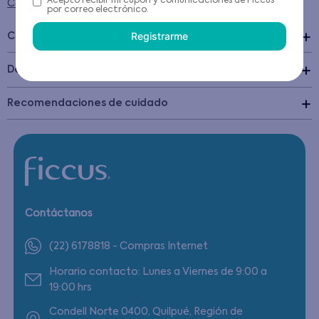
Acepto recibir mi cupón y comunicaciones de Ficcus
Condiciones para cambios y devoluciones
por correo electrónico.
Registrarme
Características
+
Detalles del Producto
Recomendaciones de cuidado
Contáctanos
(22) 6178818 - Compras Internet
Horario contacto: Lunes a Viernes de 9:00 a
19:00 hrs
Condell Norte 0400, Quilpué, Región de