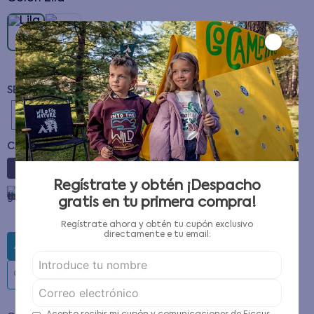
10
12
2
4
6
8
CANTIDAD
－
＋
Regístrate y obtén ¡Despacho
Guía de tallas
gratis en tu primera compra!
Regístrate ahora y obtén tu cupón exclusivo
directamente e tu email:
AGREGAR AL CARRITO