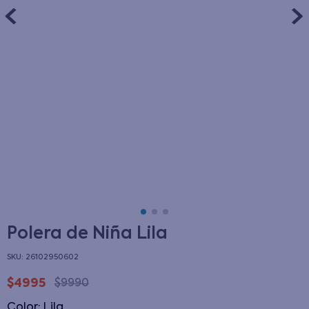
Polera de Niña Lila
:
26102950602
$
4995
$
9990
Color
:
lila