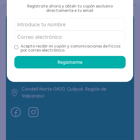
Regístrate ahora y obtén tu cupón exclusivo
directamente e tu email:
Contáctanos
Acepto recibir mi cupón y comunicaciones de Ficcus
por correo electrónico.
(22) 6178818 - Compras Internet
Registrarme
Horario contacto: Lunes a Viernes de 9:00 a
19:00 hrs
Condell Norte 0400, Quilpué, Región de
Valparaíso