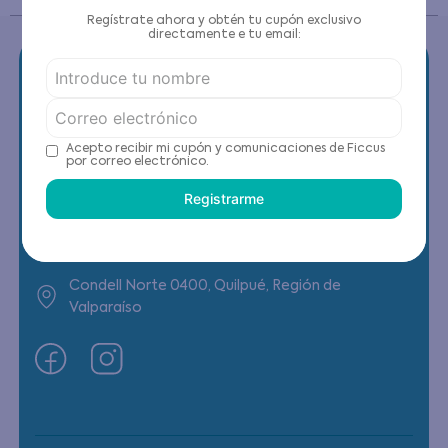
Regístrate ahora y obtén tu cupón exclusivo
directamente e tu email:
Contáctanos
Acepto recibir mi cupón y comunicaciones de Ficcus
por correo electrónico.
(22) 6178818 - Compras Internet
Registrarme
Horario contacto: Lunes a Viernes de 9:00 a
19:00 hrs
Condell Norte 0400, Quilpué, Región de
Valparaíso