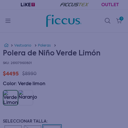
0
Vestuario
Poleras
Polera de Niño Verde Limón
:
26107960801
$
4495
$
8990
Color
:
verde limon