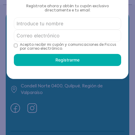
Regístrate ahora y obtén tu cupón exclusivo
directamente e tu email:
Contáctanos
Acepto recibir mi cupón y comunicaciones de Ficcus
por correo electrónico.
(22) 6178818 - Compras Internet
Registrarme
Horario contacto: Lunes a Viernes de 9:00 a
19:00 hrs
Condell Norte 0400, Quilpué, Región de
Valparaíso