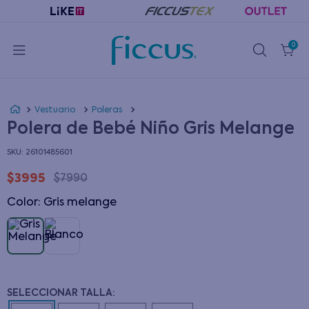
0
Vestuario
Poleras
Polera de Bebé Niño Gris Melange
:
26101485601
$
3995
$
7990
Color
:
gris melange