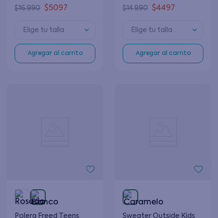
16 años
Mostaza 12 a 16 años
$
5097
$
4497
$
16
.
990
$
14
.
990
Elige tu talla
Elige tu talla
Agregar al carrito
Agregar al carrito
Polera Freed Teens
Sweater Outside Kids