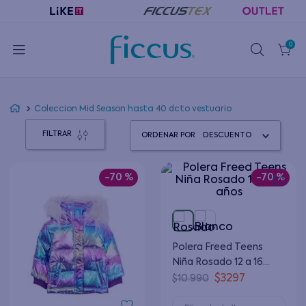
0
Coleccion Mid Season hasta 40 dcto vestuario
FILTRAR
ORDENAR POR
DESCUENTO
-
70 %
-
70 %
Polera Freed Teens
Niña Rosado 12 a 16
años
$
3297
$
10
.
990