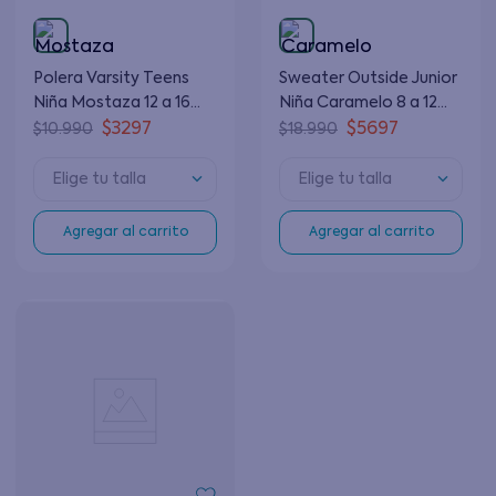
Polera Varsity Teens
Sweater Outside Junior
Niña Mostaza 12 a 16
Niña Caramelo 8 a 12
años
años
$
3297
$
5697
$
10
.
990
$
18
.
990
Elige tu talla
Elige tu talla
Agregar al carrito
Agregar al carrito