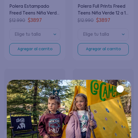
Polera Estampado
Polera Full Prints Freed
Freed Teens Niña Verde
Teens Niña Verde 12 a 16
12 a 16 años
años
$
3897
$
3897
$
12
.
990
$
12
.
990
Elige tu talla
Elige tu talla
Agregar al carrito
Agregar al carrito