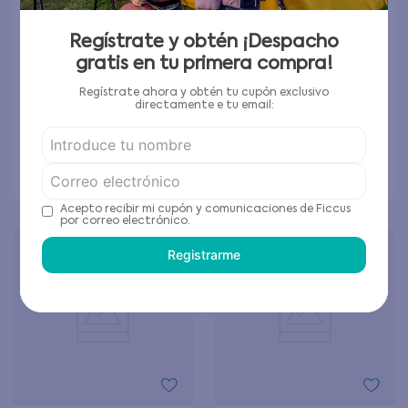
Regístrate y obtén ¡Despacho
Polera Franjas Nordic
Polera Nordic Teens
gratis en tu primera compra!
Teens Niña Verde 12 a 16
Niña Marrón 12 a 16 años
años
$
5097
$
3897
$
16
.
990
$
12
.
990
Regístrate ahora y obtén tu cupón exclusivo
directamente e tu email:
Elige tu talla
Elige tu talla
Agregar al carrito
Agregar al carrito
Acepto recibir mi cupón y comunicaciones de Ficcus
por correo electrónico.
Registrarme