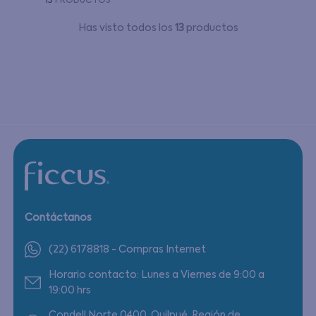
13
PRODUCTOS
Has visto todos los
13
productos
Contáctanos
(22) 6178818 - Compras Internet
Horario contacto: Lunes a Viernes de 9:00 a
19:00 hrs
Condell Norte 0400, Quilpué, Región de