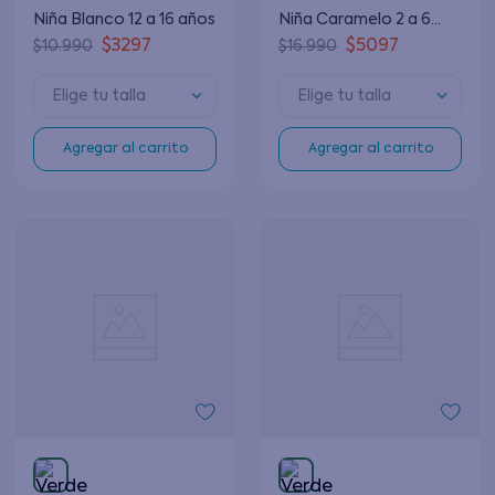
Niña Blanco 12 a 16 años
Niña Caramelo 2 a 6
años
$
3297
$
5097
$
10
.
990
$
16
.
990
Elige tu talla
Elige tu talla
Agregar al carrito
Agregar al carrito