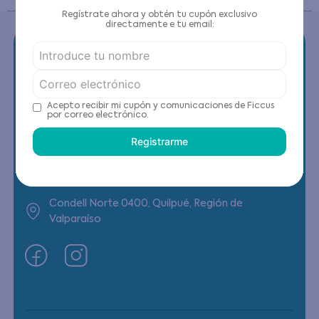
Regístrate ahora y obtén tu cupón exclusivo
directamente e tu email:
Contáctanos
Acepto recibir mi cupón y comunicaciones de Ficcus
por correo electrónico.
(22) 6178818 - Compras Internet
Registrarme
Horario contacto: Lunes a Viernes de 9:00 a
19:00 hrs
Condell Norte 0400, Quilpué, Región de
Valparaíso