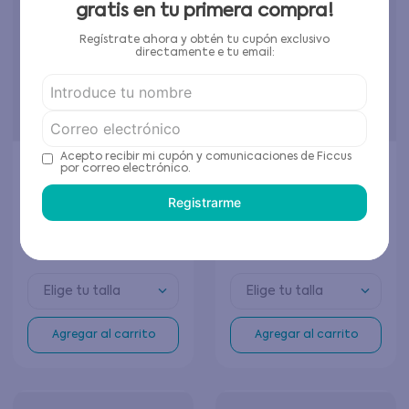
gratis en tu primera compra!
Regístrate ahora y obtén tu cupón exclusivo
directamente e tu email:
Acepto recibir mi cupón y comunicaciones de Ficcus
por correo electrónico.
Registrarme
Sandalia de Niño Negro
Sandalia de Niño Azul
$
13
.
495
$
12
.
495
$
26
.
990
$
24
.
990
Elige tu talla
Elige tu talla
Agregar al carrito
Agregar al carrito