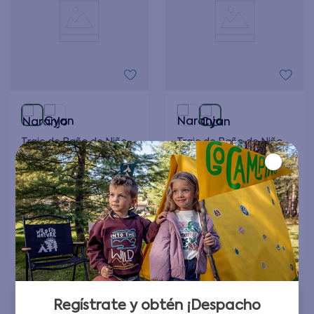
Traje de Baño de Niño
Traje de Baño de Niño
Naranjo
Cyan
$
8495
$
8495
$
16
.
990
$
16
.
990
Elige tu talla
Elige tu talla
Agregar al carrito
Agregar al carrito
Regístrate y obtén ¡Despacho