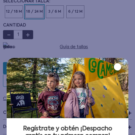
12 / 18 M
18 / 24 M
3 / 6 M
6 / 12 M
CANTIDAD
－
＋
Guía de tallas
AGREGAR AL CARRITO
Condiciones para cambios y devoluciones
Características
+
Detalles del Producto
Regístrate y obtén ¡Despacho