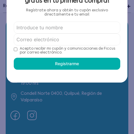
gratis en tu primera compra!
Recomendaciones de cuidado
Regístrate ahora y obtén tu cupón exclusivo
directamente e tu email:
Acepto recibir mi cupón y comunicaciones de Ficcus
Contáctanos
por correo electrónico.
Registrarme
(22) 6178818 - Compras Internet
Horario contacto: Lunes a Viernes de 9:00 a
19:00 hrs
Condell Norte 0400, Quilpué, Región de
Valparaíso