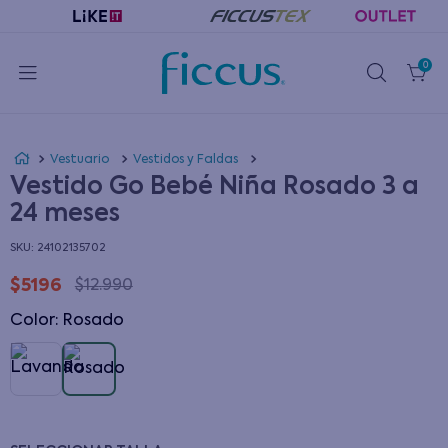
0
Vestuario
Vestidos y Faldas
Vestido Go Bebé Niña Rosado 3 a
24 meses
:
24102135702
$
5196
$
12
.
990
Color
:
rosado