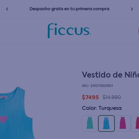
s
Despacho gratis en tu primera compra
TÉRMINOS MÁS BUSCADOS
1
.
nina
2
.
nino
3
.
bebé
Vestido de Niñ
4
.
zapatillas
:
26107860801
5
.
bota agua
$
7495
$
14
.
990
6
.
polerones
Color
:
turquesa
7
.
impermeable
8
.
chaquetas
9
.
botas agua