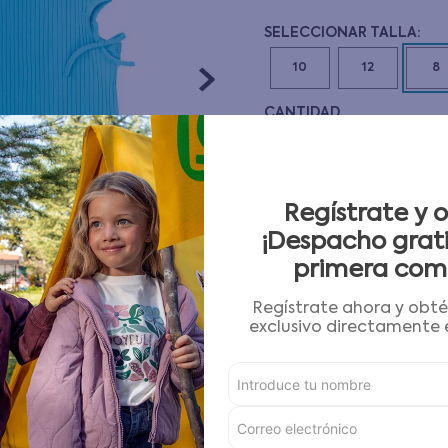
10
.
pijama
10
12
8
CANTIDAD
－
＋
Guía de tallas
Regístrate y 
¡Despacho grati
AGREGAR AL CARRITO
primera com
Regístrate ahora y obt
Condiciones para cambios
exclusivo directamente e
Características
Detalles del Producto