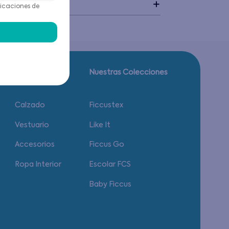
idado
icaciones de
Guía de tallas.
Nuestras Colecciones
Calzado
Ficcustex
Vestuario
Like It
Accesorios
Ficcus Go
Ropa Interior
Escolar FCS
Baby Ficcus