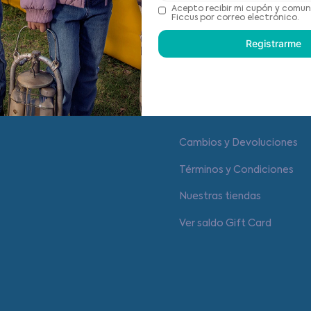
Recomendaciones de cu
Acepto recibir mi cupón y comun
Ficcus por correo electrónico.
Registrarme
Centro de ayuda
Cambios y Devoluciones
Términos y Condiciones
Nuestras tiendas
Ver saldo Gift Card