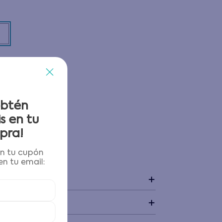
obtén
s en tu
pra!
én tu cupón
 y devoluciones
n tu email:
+