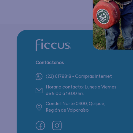
Contáctanos
(22) 6178818 - Compras Internet
Horario contacto: Lunes a Viernes
de 9:00 a 19:00 hrs
Condell Norte 0400, Quilpué,
Región de Valparaíso