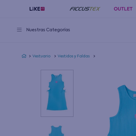
Despacho GRATIS
aquí
sobre
$39.990
en comuna
seleccionadas
Nuestras Categorías
Vestuario
Vestidos y Faldas