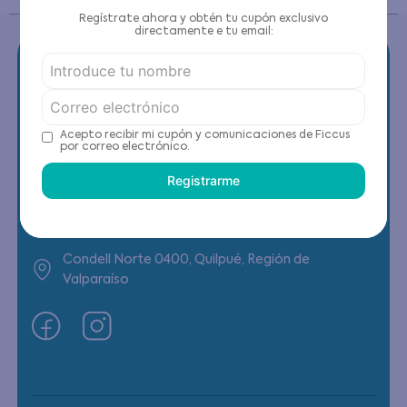
Regístrate ahora y obtén tu cupón exclusivo
directamente e tu email:
Contáctanos
Acepto recibir mi cupón y comunicaciones de Ficcus
por correo electrónico.
(22) 6178818 - Compras Internet
Registrarme
Horario contacto: Lunes a Viernes de 9:00 a
19:00 hrs
Condell Norte 0400, Quilpué, Región de
Valparaíso