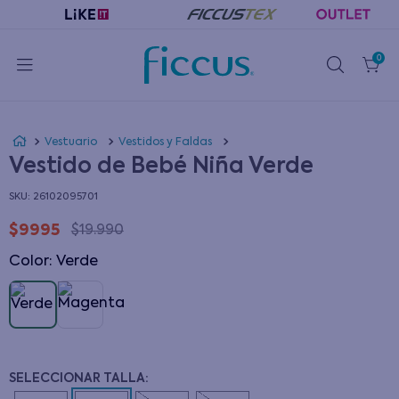
0
Vestuario
Vestidos y Faldas
Vestido de Bebé Niña Verde
:
26102095701
$
9995
$
19
.
990
Color
:
verde