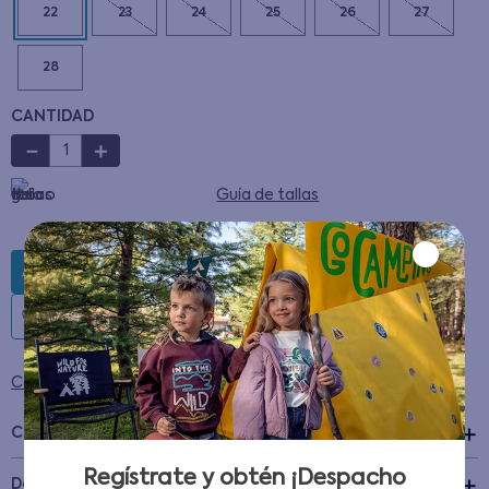
22
23
24
25
26
27
28
CANTIDAD
－
＋
Guía de tallas
AGREGAR AL CARRITO
Condiciones para cambios y devoluciones
Características
Regístrate y obtén ¡Despacho
+
Detalles del Producto