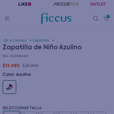
0
Calzado
Zapatillas
Zapatilla de Niño Azulino
:
25208652201
$
13
.
495
$
26
.
990
Color
:
azulino