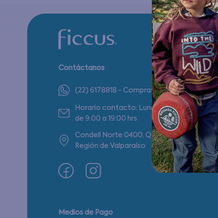
Contáctanos
(22) 6178818 - Compras Internet
Horario contacto: Lunes a Viernes
de 9:00 a 19:00 hrs
Condell Norte 0400, Quilpué,
Región de Valparaíso
Medios de Pago