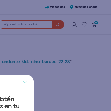
Mis pedidos
Nuestras Tiendas
¿Qué estás buscando?
0
t-andante-kids-nino-burdeo-22-28
"
obtén
s en tu