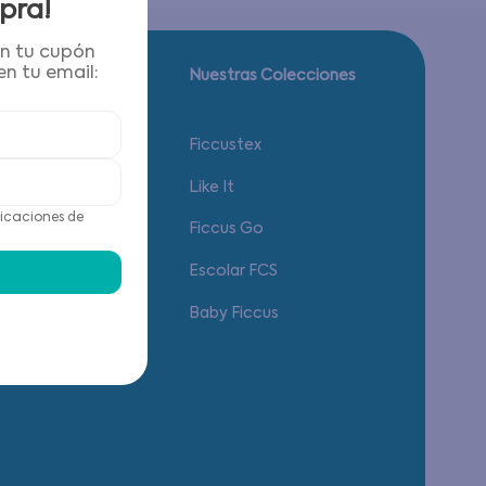
pra!
én tu cupón
n tu email:
Guía de tallas.
Nuestras Colecciones
Calzado
Ficcustex
Vestuario
Like It
icaciones de
Accesorios
Ficcus Go
Ropa Interior
Escolar FCS
Baby Ficcus