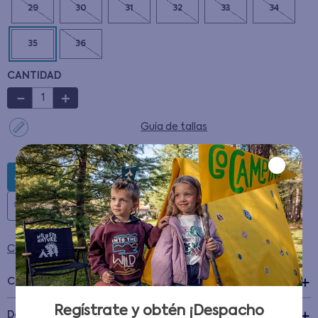
29
30
31
32
33
34
35
36
CANTIDAD
－
＋
Guía de tallas
AGREGAR AL CARRITO
Condiciones para cambios y devoluciones
Características
Regístrate y obtén ¡Despacho
+
Detalles del Producto