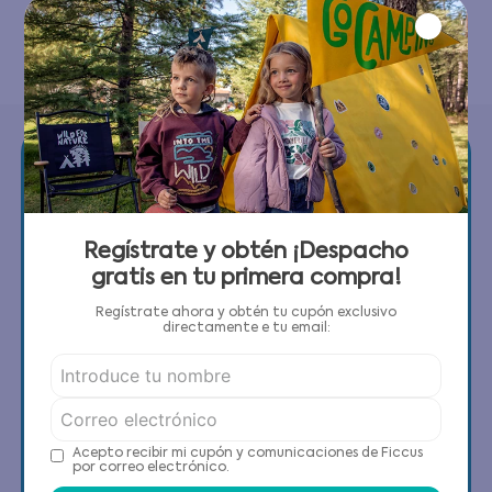
Utiliza términos genéricos en la
búsqueda
Intenta buscar sinónimos del
término deseado
Regístrate y obtén ¡Despacho
Contáctanos
gratis en tu primera compra!
(22) 6178818 - Compras Internet
Regístrate ahora y obtén tu cupón exclusivo
directamente e tu email:
Horario contacto: Lunes a Viernes de 9:00 a
19:00 hrs
Condell Norte 0400, Quilpué, Región de
Valparaíso
Acepto recibir mi cupón y comunicaciones de Ficcus
por correo electrónico.