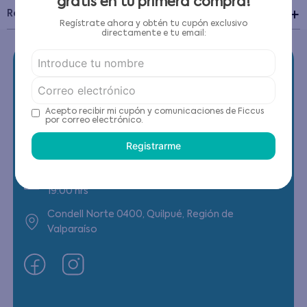
gratis en tu primera compra!
Recomendaciones de cuidado
Regístrate ahora y obtén tu cupón exclusivo
directamente e tu email:
Acepto recibir mi cupón y comunicaciones de Ficcus
Contáctanos
por correo electrónico.
Registrarme
(22) 6178818 - Compras Internet
Horario contacto: Lunes a Viernes de 9:00 a
19:00 hrs
Condell Norte 0400, Quilpué, Región de
Valparaíso