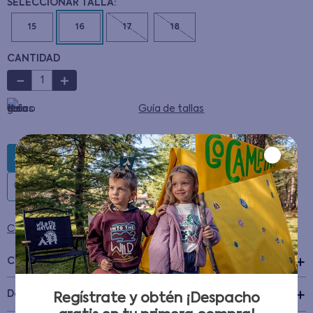
15
16
17
18
CANTIDAD
－
＋
Guía de tallas
AGREGAR AL CARRITO
Condiciones para cambios y devoluciones
Características
+
Detalles del Producto
Regístrate y obtén ¡Despacho