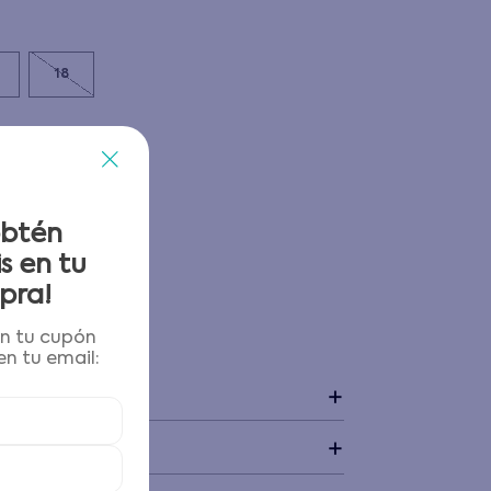
18
obtén
s en tu
pra!
én tu cupón
 y devoluciones
n tu email:
+