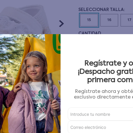
10
.
pijama
15
16
17
CANTIDAD
－
＋
Guía de tallas
Regístrate y 
¡Despacho grati
AGREGAR AL CARRITO
primera com
Regístrate ahora y obt
Condiciones para cambios
exclusivo directamente e
Características
Detalles del Producto