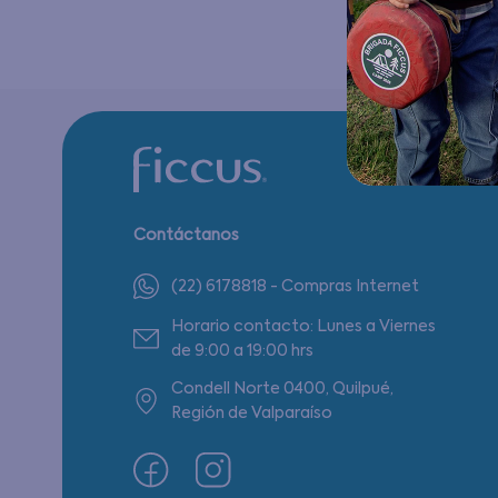
Contáctanos
(22) 6178818 - Compras Internet
Horario contacto: Lunes a Viernes
de 9:00 a 19:00 hrs
Condell Norte 0400, Quilpué,
Región de Valparaíso