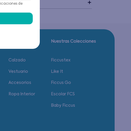
idado
icaciones de
Guía de tallas.
Nuestras Colecciones
Calzado
Ficcustex
Vestuario
Like It
Accesorios
Ficcus Go
Ropa Interior
Escolar FCS
Baby Ficcus