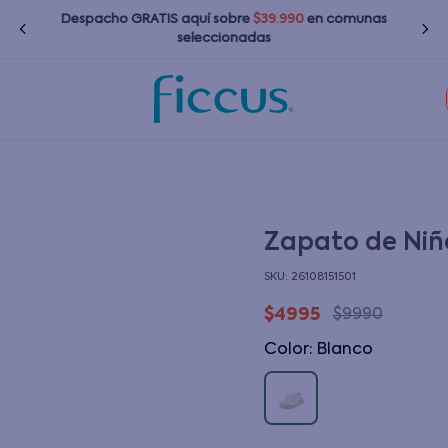
Despacho GRATIS
aquí
sobre
$39.990
en comunas
seleccionadas
TÉRMINOS MÁS BUSCADOS
1
.
nina
2
.
nino
3
.
zapatillas
Zapato de Niñ
4
.
bebé
:
26108151501
5
.
chaquetas
$
4995
$
9990
6
.
polerones
Color
:
blanco
7
.
bota agua
8
.
impermeable
9
.
poleras