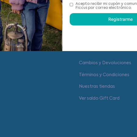
Recomendaciones de cu
Acepto recibir mi cupón y comun
Ficcus por correo electrónico.
Registrarme
Centro de ayuda
Cambios y Devoluciones
Términos y Condiciones
Nuestras tiendas
Ver saldo Gift Card