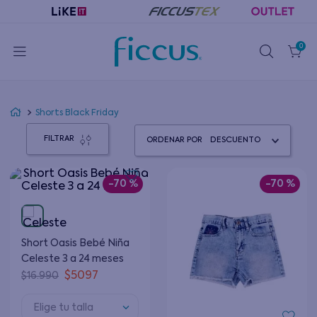
0
Shorts Black Friday
FILTRAR
ORDENAR POR
DESCUENTO
-
70 %
-
70 %
Short Oasis Bebé Niña
Celeste 3 a 24 meses
$
5097
$
16
.
990
Elige tu talla