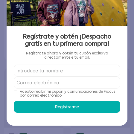
Short de Niña Magenta
Short de Bebé Niña
Turquesa
$
7495
$
6495
$
14
.
990
$
12
.
990
Elige tu talla
Elige tu talla
Regístrate y obtén ¡Despacho
gratis en tu primera compra!
Agregar al carrito
Agregar al carrito
Regístrate ahora y obtén tu cupón exclusivo
directamente e tu email:
Acepto recibir mi cupón y comunicaciones de Ficcus
por correo electrónico.
Registrarme