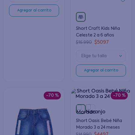
Agregar al carrito
Short Craft Kids Niña
Celeste 2 a 6 años
$
5097
$
16
.
990
Elige tu talla
Agregar al carrito
-
70 %
-
70 %
Short Oasis Bebé Niña
Morado 3 a 24 meses
$
4497
$
14
.
990