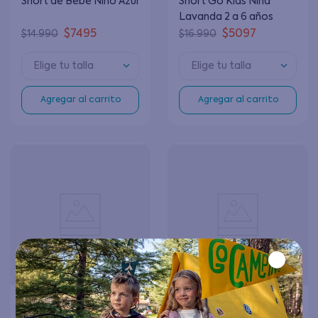
Short de Bebé Niño Azul
Short Go Kids Niña
Lavanda 2 a 6 años
$
7495
$
5097
$
14
.
990
$
16
.
990
Elige tu talla
Elige tu talla
Agregar al carrito
Agregar al carrito