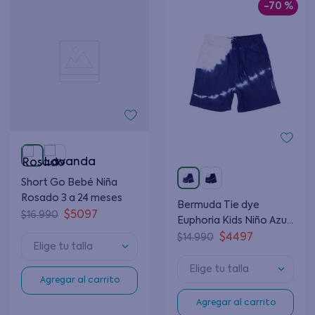
-
70 %
Short Go Bebé Niña
Rosado 3 a 24 meses
Bermuda Tie dye
$
5097
$
16
.
990
Euphoria Kids Niño Azul
2 a 6 años
$
4497
$
14
.
990
Elige tu talla
Elige tu talla
Agregar al carrito
Agregar al carrito