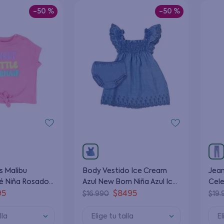
-
50 %
-
50 %
s Malibu
Body Vestido Ice Cream
Jean
 Niña Rosado 3
Azul New Born Niña Azul Ice
Cele
Cream 0 a 6 Meses
95
$
8495
$
16
.
990
$
19
.
lla
Elige tu talla
El