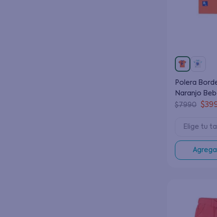
Polera Bord
Naranjo Beb
3 a 24 Meses
$
39
$
7990
Elige tu ta
Agregar