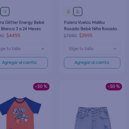
ra Glitter Energy Bebé
Polera Vuelos Malibu
 Blanco 3 a 24 Meses
Rosado Bebé Niña Rosado 3
a 24 Meses
$
4495
$
3995
90
$
7990
ige tu talla
Elige tu talla
Agregar al carrito
Agregar al carrito
-
50 %
-
50 %