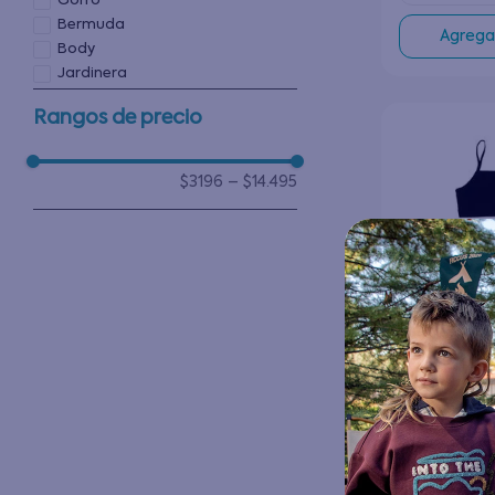
Gorro
Bermuda
Agregar
Body
Jardinera
Jeans
Rangos de precio
$3196
–
$14.495
Sosten Pack 