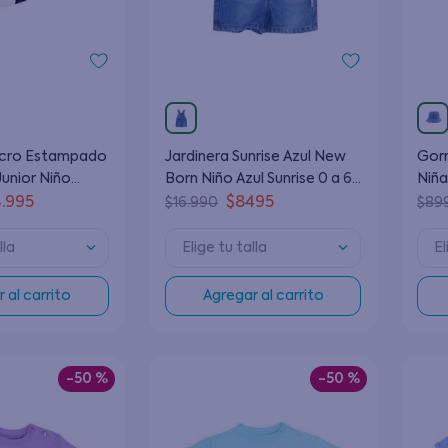
9
.
botas agua
10
.
pijama
elcro Estampado
Jardinera Sunrise Azul New
Gorro Energy Cele
Junior Niño
Born Niño Azul Sunrise 0 a 6
Niña
2 Años
Meses
Año
4
.
995
$
8495
$
16
.
990
$
89
lla
Elige tu talla
El
 al carrito
Agregar al carrito
-
50 %
-
50 %