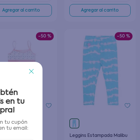
Agregar al carrito
Agregar al carrito
-
50 %
-
50 %
obtén
s en tu
pra!
én tu cupón
n tu email:
ten Pack Doble
Leggins Estampada Malibu