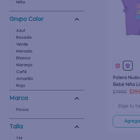
Niño
Grupo Color
Azul
Rosado
Verde
Morado
Blanco
Naranjo
Café
Polera Nudos
Amarillo
Bebé Niña Li
Rojo
$
39
$
7990
Multicolor
Marca
Elige tu ta
Ficcus
Agregar
Talla
1 M