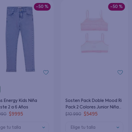
-
50 %
-
50 %
s Energy Kids Niña
Sosten Pack Doble Mood Ri
ste 2 a 6 Años
Pack 2 Colores Junior Niña
Pack 2 Colores Ri 8 a 12 Años
$
9995
$
5495
990
$
10
.
990
ige tu talla
Elige tu talla