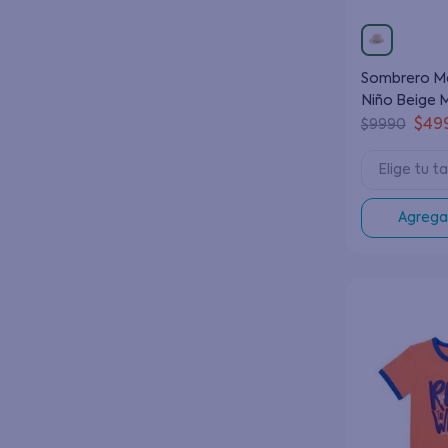
Sombrero Malibu Beige Kids
Niño Beige M
$
49
$
9990
Elige tu ta
Agregar