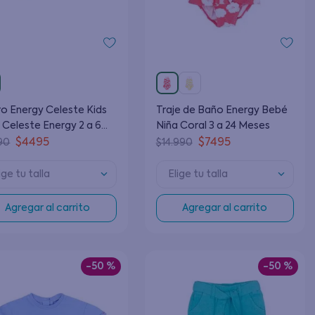
ste Kids
Traje de Baño Energy Bebé
 Celeste Energy 2 a 6
Niña Coral 3 a 24 Meses
s
$
4495
$
7495
90
$
14
.
990
ige tu talla
Elige tu talla
Agregar al carrito
Agregar al carrito
-
50 %
-
50 %