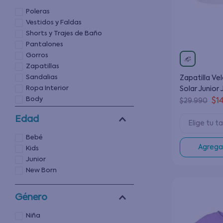
Poleras
Vestidos y Faldas
Shorts y Trajes de Baño
Pantalones
Gorros
Zapatillas
Sandalias
Zapatilla V
Ropa Interior
Solar Junior 
Body
Blanco 8 a 1
$
1
$
29
.
990
Edad
Elige tu ta
Bebé
Agregar
Kids
Junior
New Born
Género
Niña