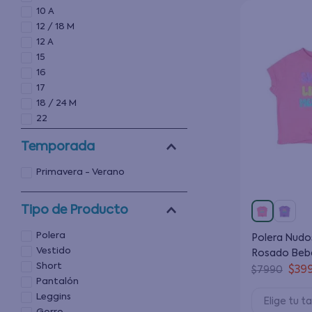
10 A
12 / 18 M
12 A
15
16
17
18 / 24 M
22
3 / 6 M
Temporada
Primavera - Verano
Tipo de Producto
Polera
Polera Nudo
Vestido
Rosado Bebé
Short
a 24 Meses
$
39
$
7990
Pantalón
Leggins
Elige tu ta