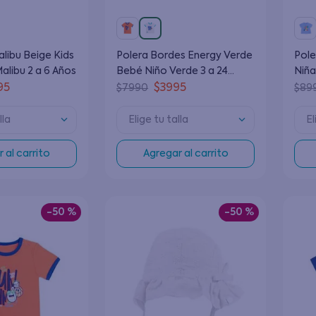
Polera Bordes Energy Verde
Pole
alibu 2 a 6 Años
Bebé Niño Verde 3 a 24
Niña
Meses
95
$
3995
$
7990
$
89
lla
Elige tu talla
El
 al carrito
Agregar al carrito
-
50 %
-
50 %