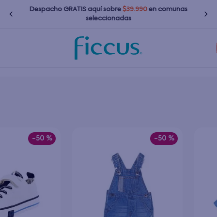
Despacho GRATIS
aquí
sobre
$39.990
en comunas
seleccionadas
Términos más buscados
1
.
nina
2
.
nino
3
.
bebé
-
50 %
-
50 %
4
.
zapatillas
5
.
bota agua
6
.
polerones
7
.
impermeable
8
.
chaquetas