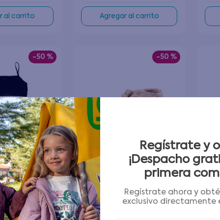
 al carrito
Agregar al carrito
-
50 %
-
50 %
Regístrate y 
¡Despacho grati
primera com
Regístrate ahora y obt
exclusivo directamente e
Doble Ri Pack 2
Zapatilla Urbana Newborn
Sos