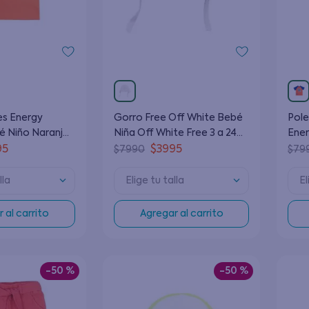
es Energy
Gorro Free Off White Bebé
Pol
é Niño Naranjo
Niña Off White Free 3 a 24
Ener
Meses
Nara
95
$
3995
$
7990
$
79
lla
Elige tu talla
El
 al carrito
Agregar al carrito
-
50 %
-
50 %