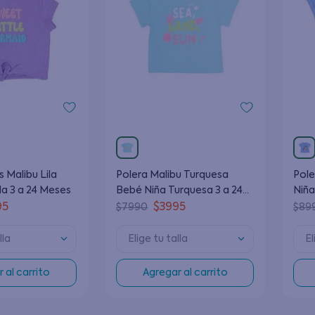
 Malibu Lila
Polera Malibu Turquesa
Pole
la 3 a 24 Meses
Bebé Niña Turquesa 3 a 24
Niña
Meses
95
$
3995
$
7990
$
89
lla
Elige tu talla
El
 al carrito
Agregar al carrito