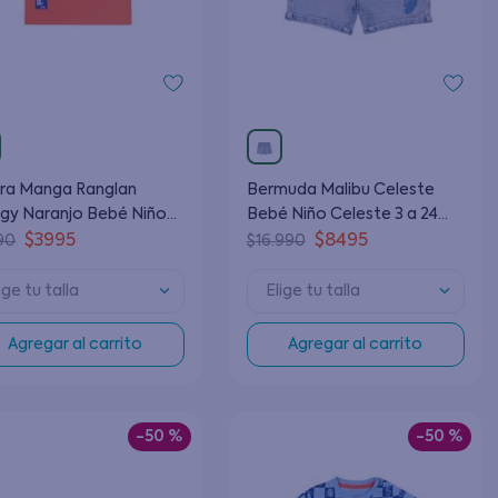
era Manga Ranglan
Bermuda Malibu Celeste
gy Naranjo Bebé Niño
Bebé Niño Celeste 3 a 24
njo 3 a 24 Meses
Meses
$
3995
$
8495
90
$
16
.
990
ige tu talla
Elige tu talla
Agregar al carrito
Agregar al carrito
-
50 %
-
50 %