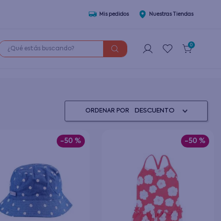
Mis pedidos
Nuestras Tiendas
¿Qué estás buscando?
0
DESCUENTO
ORDENAR POR
-
50 %
-
50 %