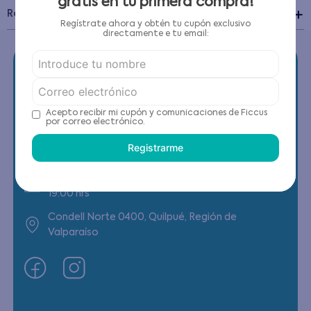
gratis en tu primera compra!
Recomendaciones de cuidado
Regístrate ahora y obtén tu cupón exclusivo
directamente e tu email:
Acepto recibir mi cupón y comunicaciones de Ficcus
Contáctanos
por correo electrónico.
Registrarme
(22) 6178818 - Compras Internet
Horario contacto: Lunes a Viernes de 9:00 a
19:00 hrs
Condell Norte 0400, Quilpué, Región de
Valparaíso