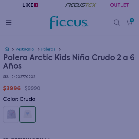
0
Vestuario
Poleras
Polera Arctic Kids Niña Crudo 2 a 6
Años
:
24202770202
$
3996
$
9990
Color
:
crudo