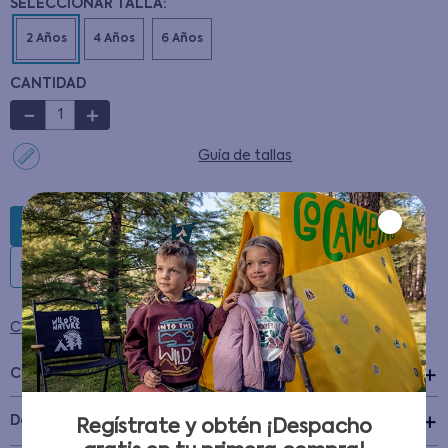
CANTIDAD
－
＋
Guía de tallas
AGREGAR AL CARRITO
Condiciones para cambios y devoluciones
Características
+
Detalles del Producto
Regístrate y obtén ¡Despacho