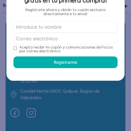
gratis en tu primera compra!
Recomendaciones de cuidado
Regístrate ahora y obtén tu cupón exclusivo
directamente e tu email:
Acepto recibir mi cupón y comunicaciones de Ficcus
Contáctanos
por correo electrónico.
Registrarme
(22) 6178818 - Compras Internet
Horario contacto: Lunes a Viernes de 9:00 a
19:00 hrs
Condell Norte 0400, Quilpué, Región de
Valparaíso