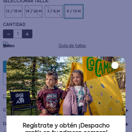
12 / 18 M
18 / 24 M
3 / 6 M
6 / 12 M
CANTIDAD
－
＋
Guía de tallas
AGREGAR AL CARRITO
Condiciones para cambios y devoluciones
Características
+
Detalles del Producto
Regístrate y obtén ¡Despacho