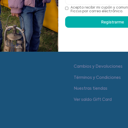
Acepto recibir mi cupón y comun
Recomendaciones de cu
Ficcus por correo electrónico.
Registrarme
Centro de ayuda
Cambios y Devoluciones
Términos y Condiciones
Nuestras tiendas
Ver saldo Gift Card