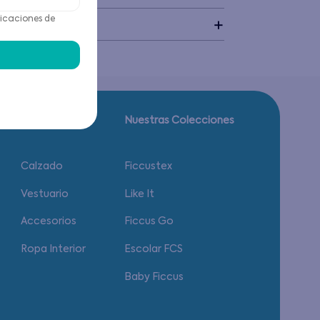
icaciones de
idado
Guía de tallas.
Nuestras Colecciones
Calzado
Ficcustex
Vestuario
Like It
Accesorios
Ficcus Go
Ropa Interior
Escolar FCS
Baby Ficcus