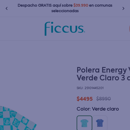
Despacho GRATIS
aquí
sobre
$39.990
en comunas
seleccionadas
TÉRMINOS MÁS BUSCADOS
1
.
nina
2
.
nino
3
.
zapatillas
Polera Energy 
Verde Claro 3 
4
.
bebé
:
25101445201
5
.
chaquetas
$
4495
$
8990
6
.
polerones
Color
:
verde claro
7
.
bota agua
8
.
impermeable
9
.
poleras