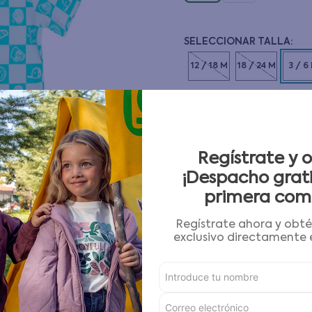
10
.
pijama
12 / 18 M
18 / 24 M
3 / 6
CANTIDAD
－
＋
Guía de tallas
Regístrate y 
¡Despacho grati
primera com
AGREGAR AL CARRITO
Regístrate ahora y obt
exclusivo directamente e
Condiciones para cambios
Características
Detalles del Producto