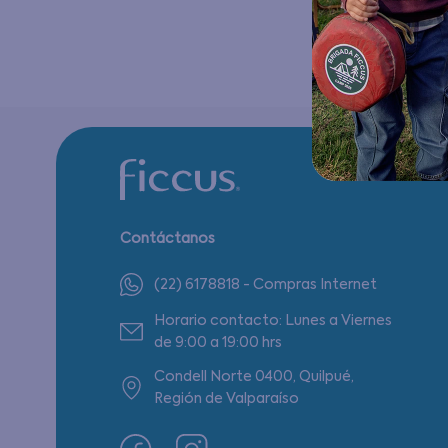
Contáctanos
(22) 6178818 - Compras Internet
Horario contacto: Lunes a Viernes
de 9:00 a 19:00 hrs
Condell Norte 0400, Quilpué,
Región de Valparaíso