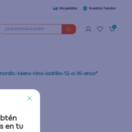
Mis pedidos
Nuestras Tiendas
¿Qué estás buscando?
0
rdic-teens-nino-ladrillo-12-a-16-anos
"
obtén
s en tu