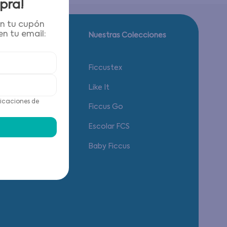
pra!
én tu cupón
n tu email:
Guía de tallas.
Nuestras Colecciones
Calzado
Ficcustex
Vestuario
Like It
icaciones de
Accesorios
Ficcus Go
Ropa Interior
Escolar FCS
Baby Ficcus