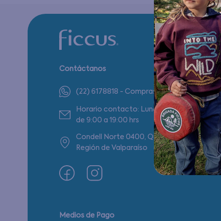
Contáctanos
(22) 6178818 - Compras Internet
Horario contacto: Lunes a Viernes
de 9:00 a 19:00 hrs
Condell Norte 0400, Quilpué,
Región de Valparaíso
Medios de Pago