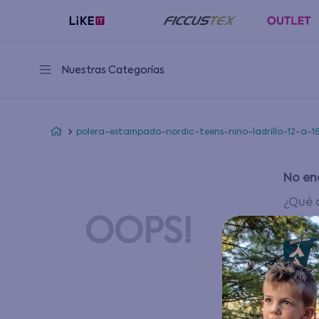
Nuestras Categorías
polera-estampado-nordic-teens-nino-ladrillo-12-a-1
No en
¿Qué 
OOPS!
C
I
U
I