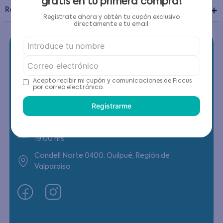
gratis en tu primera compra!
Recomendaciones de cuidado
Regístrate ahora y obtén tu cupón exclusivo
directamente e tu email:
Acepto recibir mi cupón y comunicaciones de Ficcus
Contáctanos
por correo electrónico.
Registrarme
(22) 6178818 - Compras Internet
Horario contacto: Lunes a Viernes de 9:00 a
19:00 hrs
Condell Norte 0400, Quilpué, Región de
Valparaíso