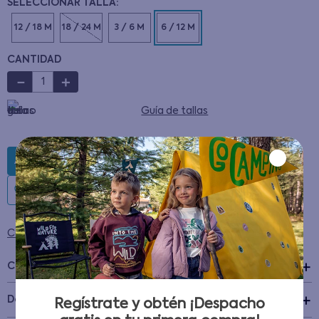
12 / 18 M
18 / 24 M
3 / 6 M
6 / 12 M
CANTIDAD
－
＋
Guía de tallas
AGREGAR AL CARRITO
Condiciones para cambios y devoluciones
Características
+
Detalles del Producto
Regístrate y obtén ¡Despacho