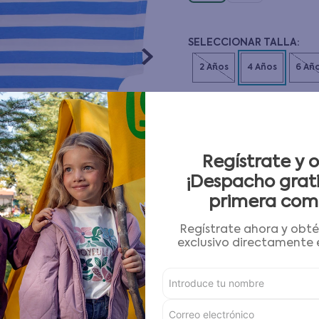
10
.
pijama
CANTIDAD
－
＋
Guía de tallas
Regístrate y 
¡Despacho grati
primera com
AGREGAR AL CARRITO
Regístrate ahora y obt
exclusivo directamente e
Condiciones para cambios
Características
Detalles del Producto