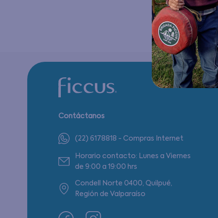
Contáctanos
(22) 6178818 - Compras Internet
Horario contacto: Lunes a Viernes
de 9:00 a 19:00 hrs
Condell Norte 0400, Quilpué,
Región de Valparaíso