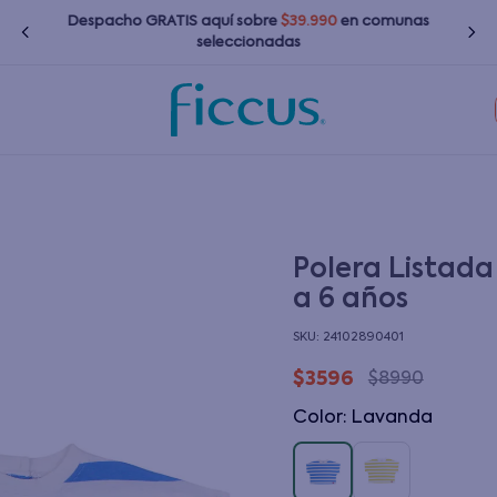
Despacho GRATIS
aquí
sobre
$39.990
en comunas
seleccionadas
TÉRMINOS MÁS BUSCADOS
1
.
nina
2
.
nino
3
.
bebé
Polera Listada
a 6 años
4
.
bota agua
:
24102890401
5
.
polerones
$
3596
$
8990
6
.
chaquetas
Color
:
lavanda
7
.
impermeable
8
.
botas agua
9
.
poleras