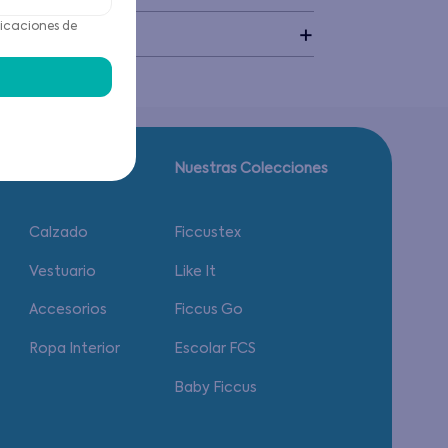
icaciones de
idado
Guía de tallas.
Nuestras Colecciones
Calzado
Ficcustex
Vestuario
Like It
Accesorios
Ficcus Go
Ropa Interior
Escolar FCS
Baby Ficcus