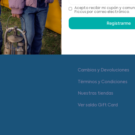
Acepto recibir mi cupón y comun
Recomendaciones de cu
Ficcus por correo electrónico.
Registrarme
Centro de ayuda
Cambios y Devoluciones
Términos y Condiciones
Nuestras tiendas
Ver saldo Gift Card