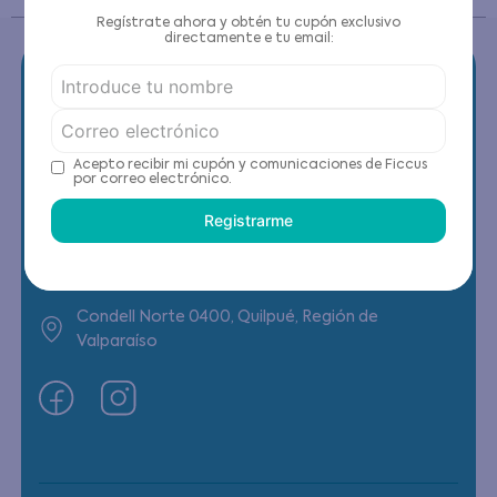
Regístrate ahora y obtén tu cupón exclusivo
directamente e tu email:
Contáctanos
Acepto recibir mi cupón y comunicaciones de Ficcus
por correo electrónico.
(22) 6178818 - Compras Internet
Registrarme
Horario contacto: Lunes a Viernes de 9:00 a
19:00 hrs
Condell Norte 0400, Quilpué, Región de
Valparaíso