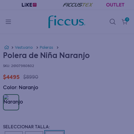
0
Vestuario
Poleras
Polera de Niña Naranjo
:
26107980802
$
4495
$
8990
Color
:
naranjo