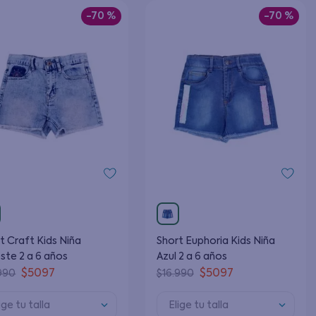
-
70 %
-
70 %
t Craft Kids Niña
Short Euphoria Kids Niña
ste 2 a 6 años
Azul 2 a 6 años
$
5097
$
5097
990
$
16
.
990
ige tu talla
Elige tu talla