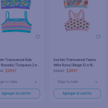
én Transversal Kids
Sostén Transversal Teens
 Rosado/Turquesa 2 a 6
Niña Rosa/Beige 12 a 16
s
Años
$
2997
$
2997
90
$
9990
ige tu talla
Elige tu talla
Agregar al carrito
Agregar al carrito