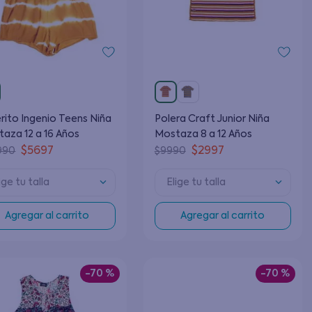
rito Ingenio Teens Niña
Polera Craft Junior Niña
aza 12 a 16 Años
Mostaza 8 a 12 Años
$
5697
$
2997
990
$
9990
ige tu talla
Elige tu talla
Agregar al carrito
Agregar al carrito
-
70 %
-
70 %