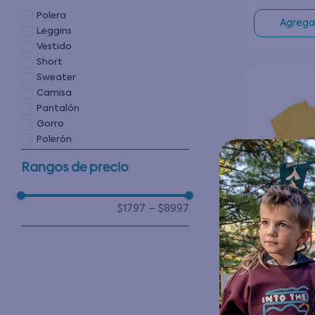
Polera
Agregar
Leggins
Vestido
Short
Sweater
Camisa
Pantalón
Gorro
Polerón
Bermuda
Rangos de precio
$1797
–
$8997
Polera Craf