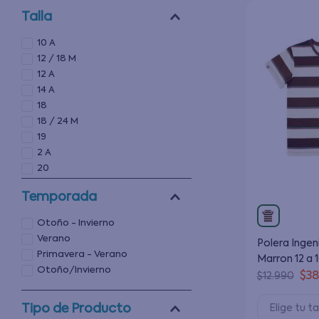
Talla
10 A
12 / 18 M
12 A
14 A
18
18 / 24 M
19
2 A
20
29
Temporada
Otoño - Invierno
Verano
Polera Ingen
Primavera - Verano
Marron 12 a 
Otoño/Invierno
$
3
$
12
.
990
Tipo de Producto
Elige tu ta