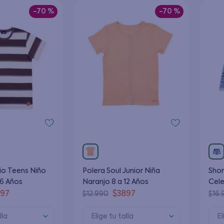
-
70 %
-
70 %
io Teens Niño
Polera Soul Junior Niña
Shor
16 Años
Naranjo 8 a 12 Años
Cele
897
$
3897
$
12
.
990
$
16
.
lla
Elige tu talla
El