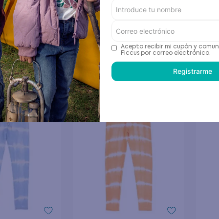
 24 meses
Negro 2 a 6 años
Kids
97
$
4497
$
14
.
990
$
14
.
lla
Elige tu talla
El
Acepto recibir mi cupón y comun
Ficcus por correo electrónico.
 al carrito
Agregar al carrito
Registrarme
-
70 %
-
70 %