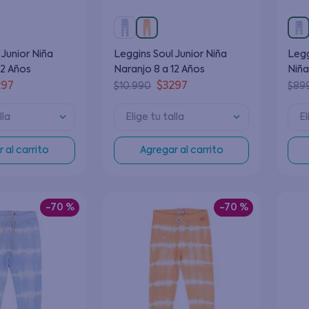
 Junior Niña
Leggins Soul Junior Niña
Legg
12 Años
Naranjo 8 a 12 Años
Niña
297
$
3297
$
10
.
990
$
89
lla
Elige tu talla
El
 al carrito
Agregar al carrito
-
70 %
-
70 %