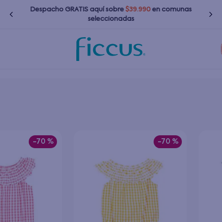
Despacho GRATIS
aquí
sobre
$39.990
en comunas
seleccionadas
Términos más buscados
1
.
nina
2
.
nino
3
.
zapatillas
-
70 %
-
70 %
4
.
bebé
5
.
chaquetas
6
.
polerones
7
.
bota agua
8
.
impermeable