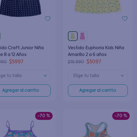
ido Craft Junior Niña
Vestido Euphoria Kids Niña
e 8 a 12 Años
Amarillo 2 a 6 años
$
5997
$
5097
990
$
16
.
990
ige tu talla
Elige tu talla
Agregar al carrito
Agregar al carrito
-
70 %
-
70 %