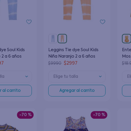
dye Soul Kids
Leggins Tie dye Soul Kids
Ente
 2 a 6 años
Niña Naranjo 2 a 6 años
Most
97
$
2997
$
9990
$
18
.
lla
Elige tu talla
El
 al carrito
Agregar al carrito
-
70 %
-
70 %