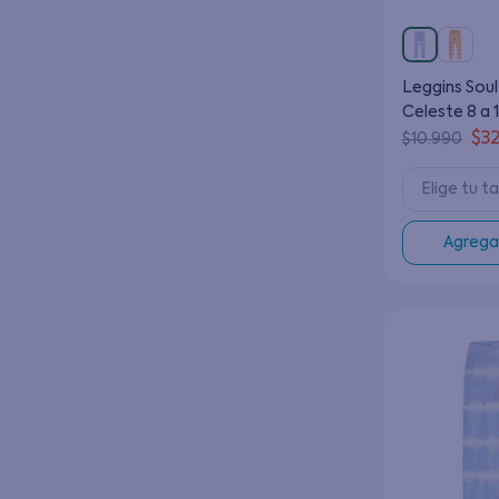
Leggins Soul
Celeste 8 a 
$
3
$
10
.
990
Elige tu ta
Agregar