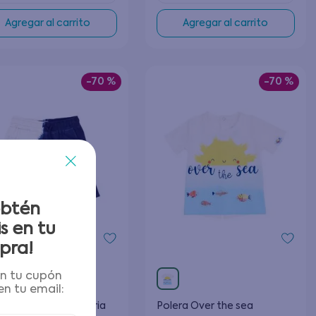
Agregar al carrito
Agregar al carrito
-
70 %
-
70 %
obtén
s en tu
pra!
én tu cupón
n tu email:
uda Tie dye Euphoria
Polera Over the sea