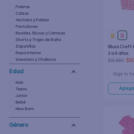
Poleras
Calzas
Vestidos y Faldas
Pantalones
Beatles, Blusas y Camisas
Shorts y Trajes de Baño
Zapatillas
Blusa Craft 
Ropa Interior
2 a 6 años
Sweaters y Chalecos
$
5
$
16
.
990
Gorros
Edad
Elige tu ta
Kids
Agregar
Teens
Junior
Bebé
New Born
Género