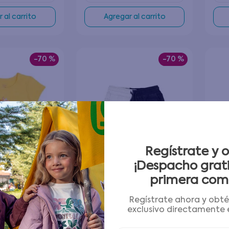
 al carrito
Agregar al carrito
-
70 %
-
70 %
Regístrate y 
¡Despacho grati
primera com
Regístrate ahora y obt
exclusivo directamente e
t Bebé Niña
Bermuda Euphoria Kids Niño
Berm