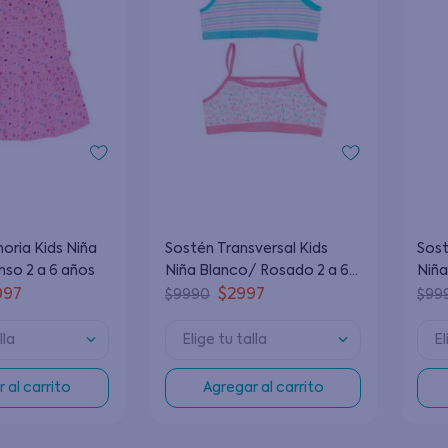
oria Kids Niña
Sostén Transversal Kids
Sost
nso 2 a 6 años
Niña Blanco/ Rosado 2 a 6
Niña
años
año
097
$
2997
$
9990
$
99
lla
Elige tu talla
El
 al carrito
Agregar al carrito