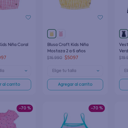
9
.
poleras
10
.
pijama
Kids Niña Coral
Blusa Craft Kids Niña
Vest
Mostaza 2 a 6 años
Verd
097
$
5097
$
16
.
990
$
19
.
lla
Elige tu talla
El
 al carrito
Agregar al carrito
-
70 %
-
70 %