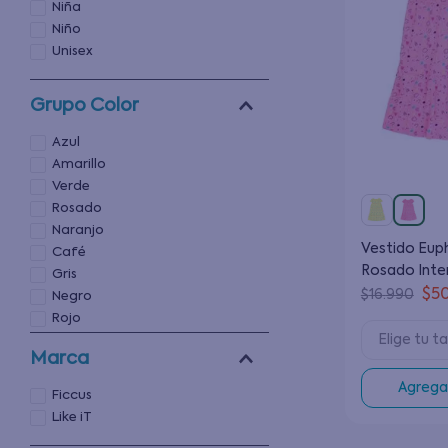
Niña
Niño
Unisex
Grupo Color
Azul
Amarillo
Verde
Rosado
Naranjo
Vestido Euph
Café
Rosado Inte
Gris
$
5
$
16
.
990
Negro
Rojo
Elige tu ta
Blanco
Marca
Agregar
Ficcus
Like iT