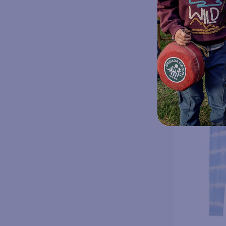
Amarillo 3 a
$
23
$
7990
Elige tu ta
Agregar