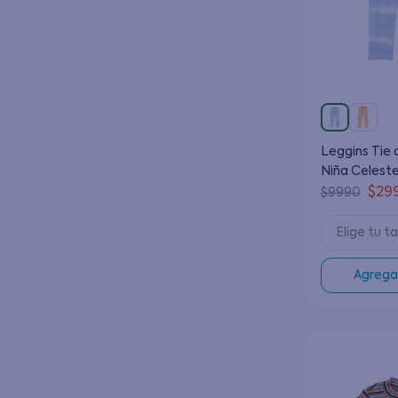
Leggins Tie 
Niña Celeste
$
29
$
9990
Elige tu ta
Agregar