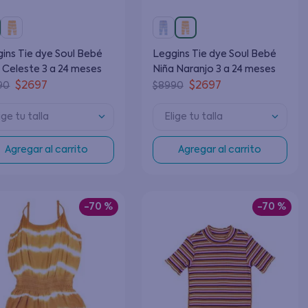
ins Tie dye Soul Bebé
Leggins Tie dye Soul Bebé
 Celeste 3 a 24 meses
Niña Naranjo 3 a 24 meses
$
2697
$
2697
90
$
8990
ige tu talla
Elige tu talla
Agregar al carrito
Agregar al carrito
-
70 %
-
70 %