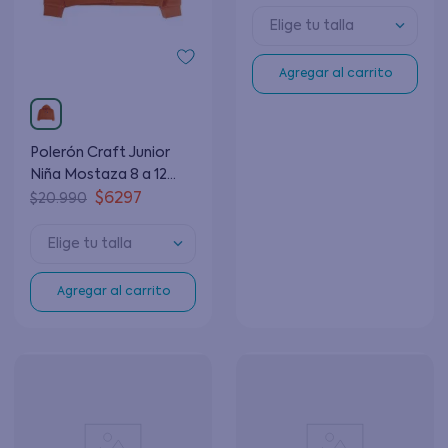
Elige tu talla
Agregar al carrito
Polerón Craft Junior
Niña Mostaza 8 a 12
Años
$
6297
$
20
.
990
Elige tu talla
Agregar al carrito