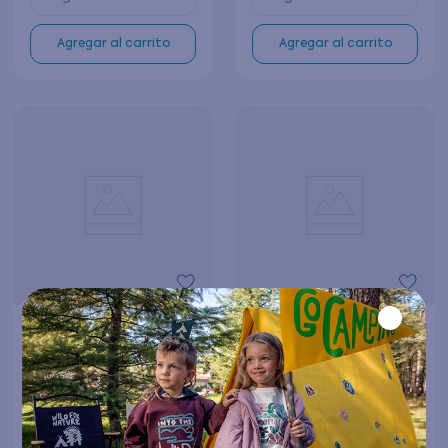
Agregar al carrito
Agregar al carrito
Polerón de Niño Café
Polerón de Niño Gris
Claro
$
8495
$
8495
$
16
.
990
$
16
.
990