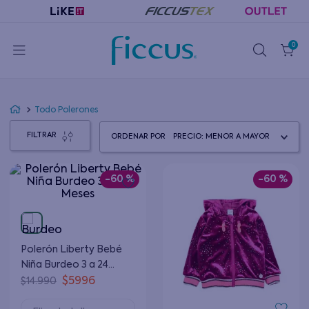
0
Todo Polerones
FILTRAR
ORDENAR POR
PRECIO: MENOR A MAYOR
-
60 %
-
60 %
Polerón Liberty Bebé
Niña Burdeo 3 a 24
Meses
$
5996
$
14
.
990