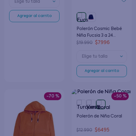
Elige tu talla
Agregar al carrito
Polerón Cosmic Bebé
Niña Fucsia 3 a 24
Meses
$
7996
$
19
.
990
Elige tu talla
Agregar al carrito
-
70 %
-
50 %
Polerón de Niña Coral
$
6495
$
12
.
990