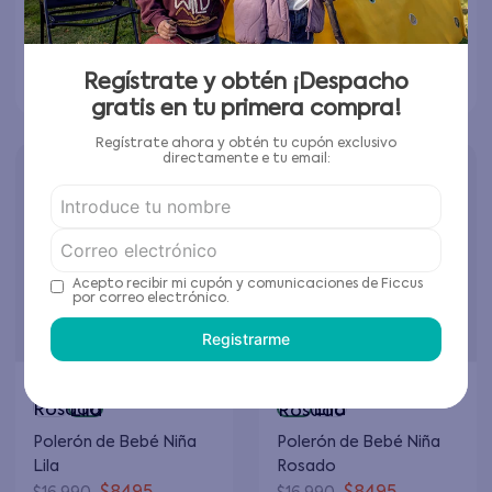
Elige tu talla
Elige tu talla
Agregar al carrito
Agregar al carrito
Regístrate y obtén ¡Despacho
gratis en tu primera compra!
Regístrate ahora y obtén tu cupón exclusivo
directamente e tu email:
Acepto recibir mi cupón y comunicaciones de Ficcus
por correo electrónico.
Registrarme
Polerón de Bebé Niña
Polerón de Bebé Niña
Lila
Rosado